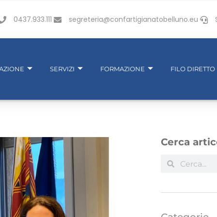
0437.933.111
segreteria@confartigianatobelluno.eu
IAZIONE
SERVIZI
FORMAZIONE
FILO DIRETTO
Cerca artic