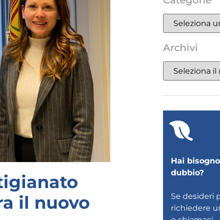
Categorie
Archivi
Hai bisogno 
dubbio?
tigianato
Se desideri 
a il nuovo
richiedere 
o
chiamaci
.