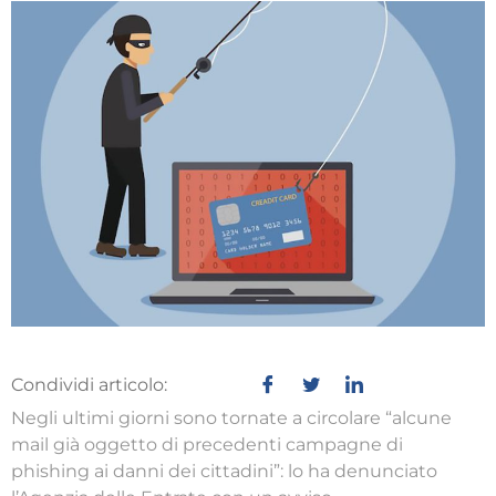
Condividi articolo:
Negli ultimi giorni sono tornate a circolare “alcune
mail già oggetto di precedenti campagne di
phishing ai danni dei cittadini”: lo ha denunciato