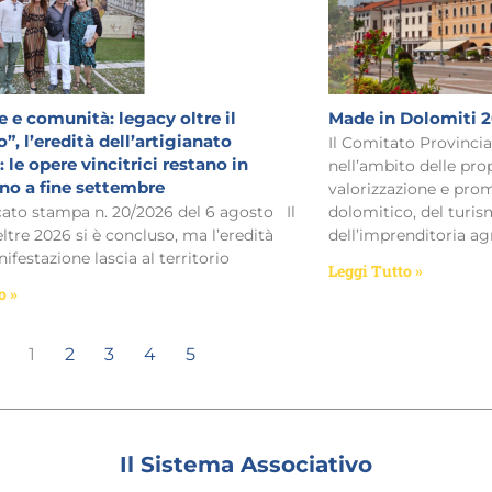
 e comunità: legacy oltre il
Made in Dolomiti 
”, l’eredità dell’artigianato
Il Comitato Provinci
 le opere vincitrici restano in
nell’ambito delle prop
ino a fine settembre
valorizzazione e prom
o stampa n. 20/2026 del 6 agosto Il
dolomitico, del turism
eltre 2026 si è concluso, ma l’eredità
dell’imprenditoria ag
ifestazione lascia al territorio
Leggi Tutto »
o »
1
2
3
4
5
Il Sistema Associativo