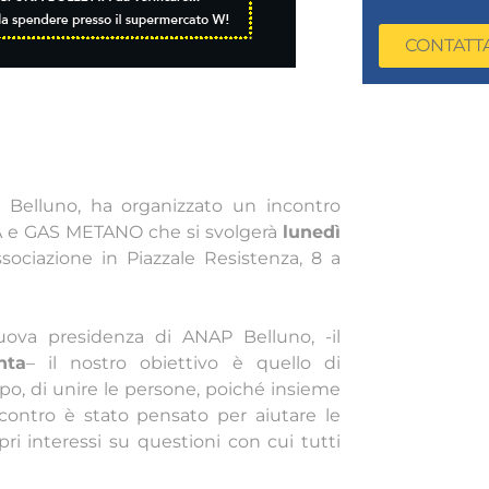
CONTATT
P Belluno, ha organizzato un incontro
 e GAS METANO che si svolgerà
lunedì
sociazione in Piazzale Resistenza, 8 a
uova presidenza di ANAP Belluno, -il
nta
– il nostro obiettivo è quello di
ppo, di unire le persone, poiché insieme
incontro è stato pensato per aiutare le
pri interessi su questioni con cui tutti