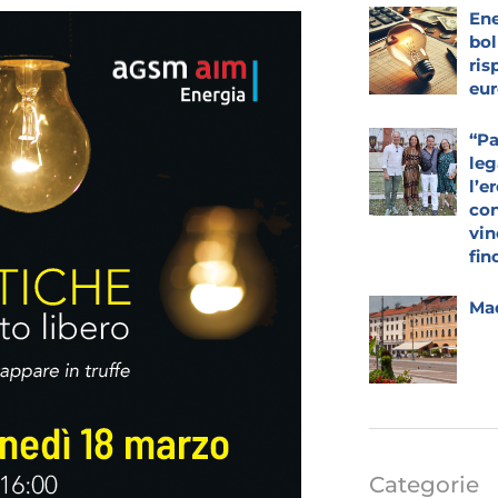
Ene
bol
ris
eur
“Pa
leg
l’e
con
vin
fin
Mad
Categorie