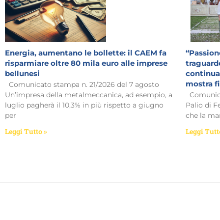
Energia, aumentano le bollette: il CAEM fa
“Passione
risparmiare oltre 80 mila euro alle imprese
traguardo
bellunesi
continua:
mostra f
Comunicato stampa n. 21/2026 del 7 agosto
Un’impresa della metalmeccanica, ad esempio, a
Comunicat
luglio pagherà il 10,3% in più rispetto a giugno
Palio di F
per
che la man
Leggi Tutto »
Leggi Tutt