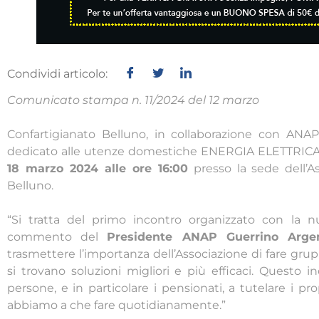
Condividi articolo:
Comunicato stampa n. 11/2024 del 12 marzo
Confartigianato Belluno, in collaborazione con ANA
dedicato alle utenze domestiche ENERGIA ELETTRICA
18 marzo 2024 alle ore 16:00
presso la sede dell’As
Belluno.
“Si tratta del primo incontro organizzato con la n
commento del
Presidente ANAP Guerrino Arge
trasmettere l’importanza dell’Associazione di fare gru
si trovano soluzioni migliori e più efficaci. Questo 
persone, e in particolare i pensionati, a tutelare i pro
abbiamo a che fare quotidianamente.”