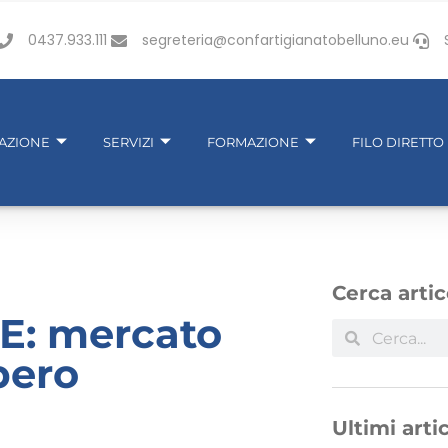
0437.933.111
segreteria@confartigianatobelluno.eu
IAZIONE
SERVIZI
FORMAZIONE
FILO DIRETTO
Cerca artic
: mercato
bero
Ultimi artic