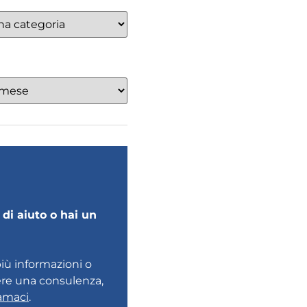
di aiuto o hai un
più informazioni o
ere una consulenza,
amaci
.