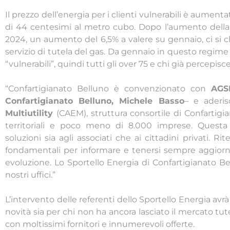
Il prezzo dell’energia per i clienti vulnerabili è aumenta
di 44 centesimi al metro cubo. Dopo l’aumento della 
2024, un aumento del 6,5% a valere su gennaio, ci si 
servizio di tutela del gas. Da gennaio in questo regime 
“vulnerabili”, quindi tutti gli over 75 e chi già percepisce
“Confartigianato Belluno è convenzionato con
AGS
Confartigianato Belluno, Michele Basso
– e aderi
Multiutility
(CAEM), struttura consortile di Confartigia
territoriali e poco meno di 8.000 imprese. Questa
soluzioni sia agli associati che ai cittadini privati. 
fondamentali per informare e tenersi sempre aggiornat
evoluzione. Lo Sportello Energia di Confartigianato B
nostri uffici.”
L’intervento delle referenti dello Sportello Energia avrà 
novità sia per chi non ha ancora lasciato il mercato tutel
con moltissimi fornitori e innumerevoli offerte.