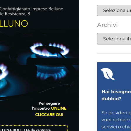
Archivi
Hai bisogno 
dubbio?
Se desideri 
vuoi richied
scrivici
o
chi