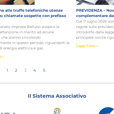
e alle truffe telefoniche utenze
PREVIDENZA – Novi
as: chiamate sospette con prefisso
complementare dal 
Dal 1° luglio 2026 so
ianato Imprese Belluno auspica la
regole sulla previd
ttenzione in merito ad alcune
introdotte dalla legg
e che stanno circolando
principale novità rig
emente in questo periodo, riguardanti le
Leggi Tutto »
di energia elettrica e gas
o »
1
2
3
4
5
Il Sistema Associativo