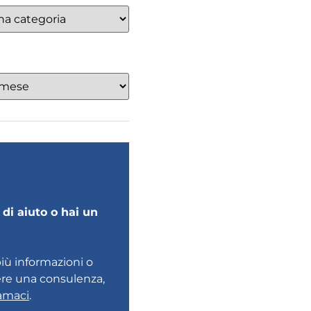
di aiuto o hai un
più informazioni o
ere una consulenza,
amaci
.