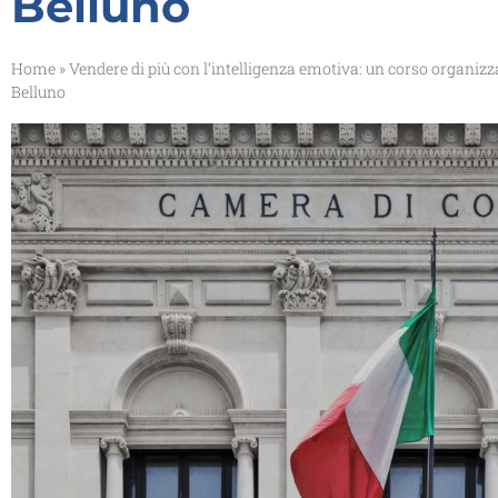
Belluno
Home
»
Vendere di più con l’intelligenza emotiva: un corso organiz
Belluno