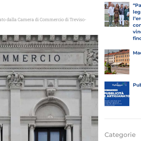
“Pa
leg
l’e
zato dalla Camera di Commercio di Treviso-
con
vin
fin
Mad
Pub
Categorie