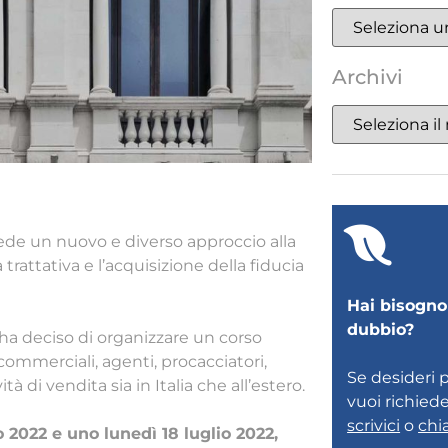
Archivi
iede un nuovo e diverso approccio alla
rattativa e l’acquisizione della fiducia
Hai bisogno 
dubbio?
ha deciso di organizzare un corso
commerciali, agenti, procacciatori,
Se desideri 
tà di vendita sia in Italia che all’estero.
vuoi richied
scrivici
o
chi
o 2022 e uno lunedì 18 luglio 2022,