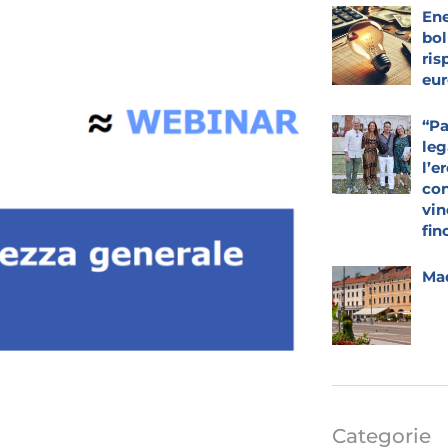
Ene
bol
ris
eur
“Pa
leg
l’e
con
vin
fin
Mad
Categorie