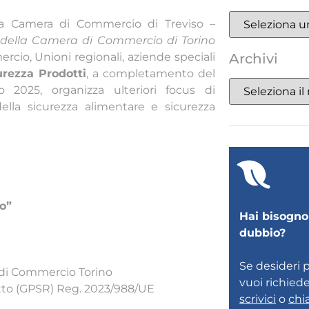
lla Camera di Commercio di Treviso –
 della Camera di Commercio di Torino
Archivi
rcio, Unioni regionali, aziende speciali
urezza Prodotti
, a completamento del
o 2025, organizza ulteriori focus di
lla sicurezza alimentare e sicurezza
o”
Hai bisogno 
dubbio?
Se desideri 
 di Commercio Torino
vuoi richied
otto (GPSR) Reg. 2023/988/UE
scrivici
o
chi