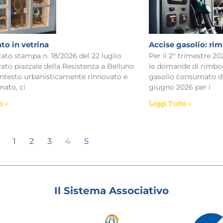
to in vetrina
Accise gasolio: rim
o stampa n. 18/2026 del 22 luglio
Per il 2° trimestre 20
ato piazzale della Resistenza a Belluno
le domande di rimbors
ntesto urbanisticamente rinnovato e
gasolio consumato dal
ato, ci
giugno 2026 per i
o »
Leggi Tutto »
1
2
3
4
5
Il Sistema Associativo