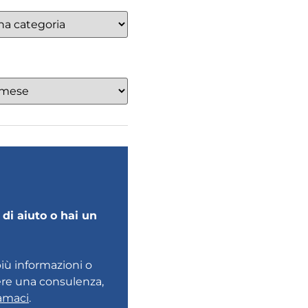
di aiuto o hai un
più informazioni o
ere una consulenza,
amaci
.