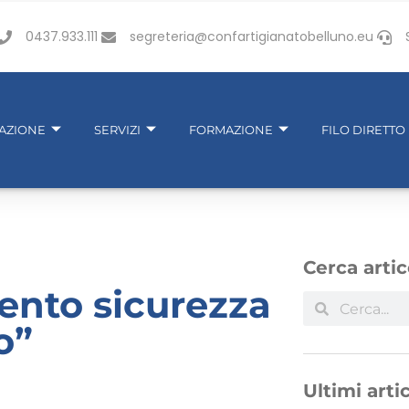
0437.933.111
segreteria@confartigianatobelluno.eu
IAZIONE
SERVIZI
FORMAZIONE
FILO DIRETTO
Cerca artic
ento sicurezza
o”
Ultimi artic