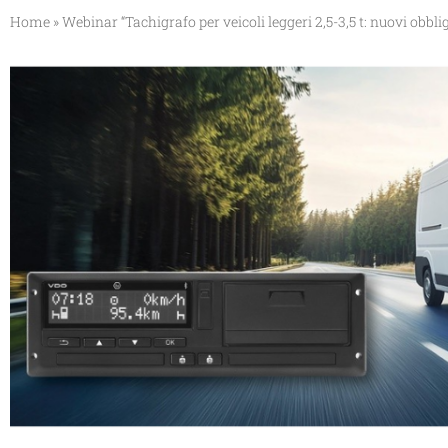
Home
»
Webinar “Tachigrafo per veicoli leggeri 2,5-3,5 t: nuovi obblig