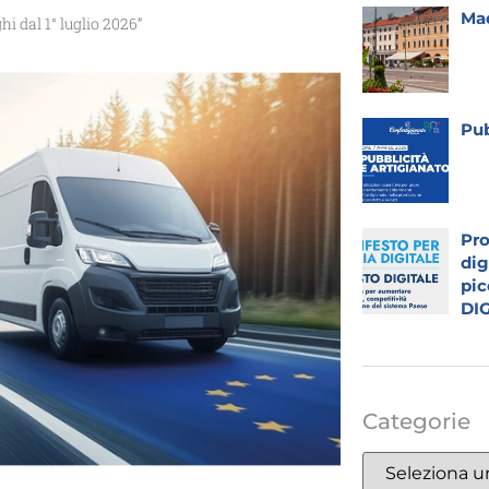
Mad
hi dal 1° luglio 2026”
Pub
Pro
dig
pic
DI
Categorie