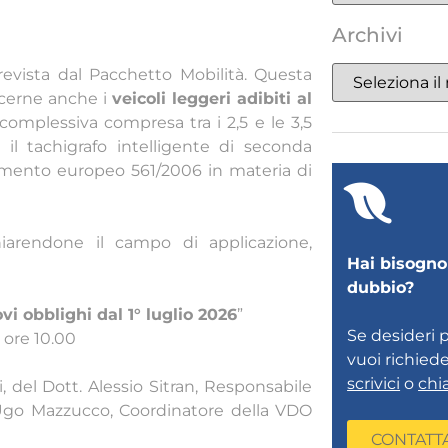
Archivi
evista dal Pacchetto Mobilità. Questa
ncerne anche i
veicoli leggeri adibiti al
mplessiva compresa tra i 2,5 e le 3,5
il tachigrafo intelligente di seconda
lamento europeo 561/2006 in materia di
iarendone il campo di applicazione,
Hai bisogno 
dubbio?
ovi obblighi dal 1° luglio 2026
”
Se desideri 
 ore 10.00
vuoi richied
scrivici
o
chi
i, del Dott. Alessio Sitran, Responsabile
. Ugo Mazzucco, Coordinatore della VDO
CONTATT