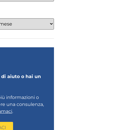
di aiuto o hai un
più informazioni o
ere una consulenza,
amaci
.
ACI