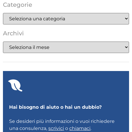
Categorie
Archivi
Hai bisogno di aiuto o hai un dubbio?
Se desideri più informazioni o vuoi richiedere
una consulenza,
scrivici
o
chiamaci
.