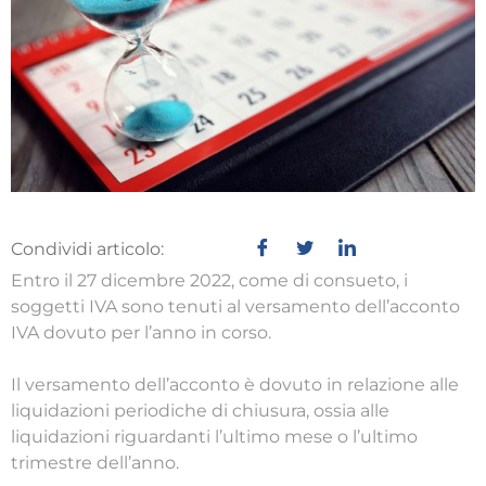
Condividi articolo:
Entro il 27 dicembre 2022, come di consueto, i
soggetti IVA sono tenuti al versamento dell’acconto
IVA dovuto per l’anno in corso.
Il versamento dell’acconto è dovuto in relazione alle
liquidazioni periodiche di chiusura, ossia alle
liquidazioni riguardanti l’ultimo mese o l’ultimo
trimestre dell’anno.