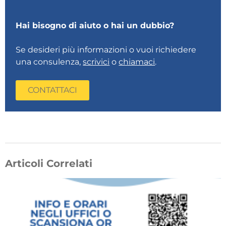
Hai bisogno di aiuto o hai un dubbio?
Se desideri più informazioni o vuoi richiedere
una consulenza,
scrivici
o
chiamaci
.
CONTATTACI
Articoli Correlati