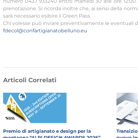
numero 0437 933240 entro martedì 30 alle ore 12:0
prenotazione. Si ricorda inoltre che, ai sensi della nor
sarà necessario esibire il Green Pass.
Chi volesse può inviare preventivamente le eventuali d
fdecol@confartigianatobelluno.eu
Articoli Correlati
Premio di artigianato e design per la
Transizio
montagna “ALPI DESIGN AWARDS 2026”
nuovo ip