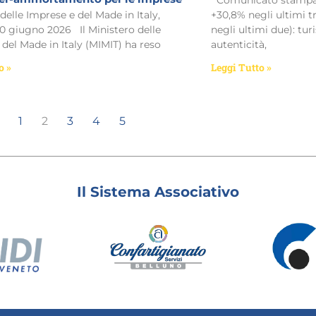
Comunicato stampa n
delle Imprese e del Made in Italy,
+30,8% negli ultimi tr
10 giugno 2026 Il Ministero delle
negli ultimi due): turi
del Made in Italy (MIMIT) ha reso
autenticità,
o »
Leggi Tutto »
1
2
3
4
5
Il Sistema Associativo