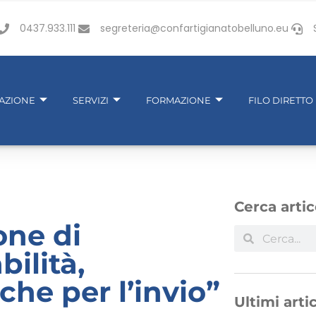
0437.933.111
segreteria@confartigianatobelluno.eu
IAZIONE
SERVIZI
FORMAZIONE
FILO DIRETTO
Cerca artic
one di
ilità,
he per l’invio”
Ultimi artic