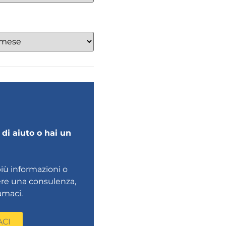
di aiuto o hai un
più informazioni o
ere una consulenza,
amaci
.
ACI