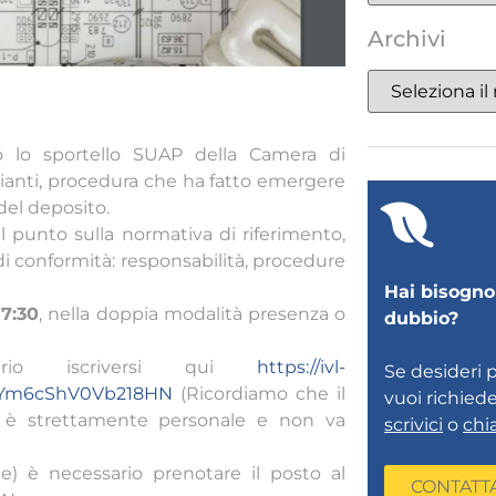
Archivi
rso lo sportello SUAP della Camera di
pianti, procedura che ha fatto emergere
del deposito.
l punto sulla normativa di riferimento,
di conformità: responsabilità, procedure
Hai bisogno 
7:30
, nella doppia modalità presenza o
dubbio?
rio iscriversi qui
https://ivl-
Se desideri 
xAYm6cShV0Vb218HN
(Ricordiamo che il
vuoi richied
one è strettamente personale e non va
scrivici
o
chi
) è necessario prenotare il posto al
CONTATT