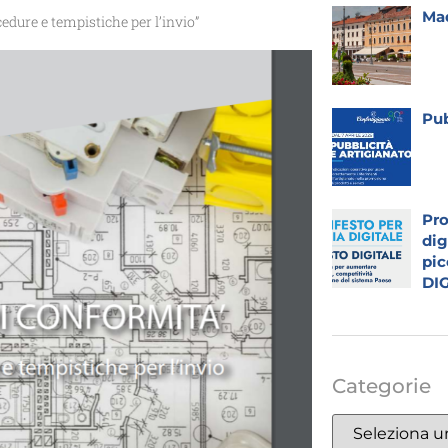
Mad
dure e tempistiche per l’invio”
Pub
Pro
dig
pic
DI
Categorie