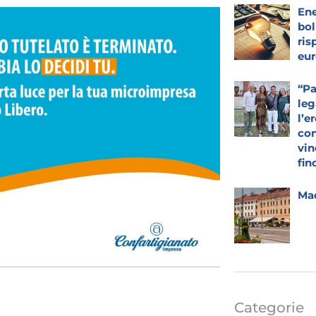
Ene
bol
ris
eur
“Pa
leg
l’e
con
vin
fin
Mad
Categorie