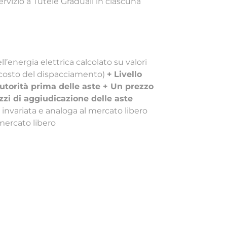
Servizio a Tutele Graduali in ciascuna
ll’energia elettrica calcolato su valori
e costo del dispacciamento)
+
Livello
Autorità prima delle aste + Un prezzo
zi di aggiudicazione delle aste
: invariata e analoga al mercato libero
 mercato libero