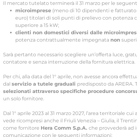
Il mercato tutelato terminerà il 31 marzo per le seguent
microimprese
(meno di 10 dipendenti e fatturato
euro) titolari di soli punti di prelievo con pote
superiore a 15 kW;
clienti non domestici diversi dalle microimpre
potenza contrattualmente impegnata
non
superi
Sarà pertanto necessario scegliere un’offerta luce, gra
contatore e senza interruzione della fornitura elettrica.
Per chi, alla data del 1° aprile, non avesse ancora effettua
dal
servizio a tutele graduali
predisposto da ARERA. T
selezionati attraverso specifiche procedure concors
un solo fornitore.
Dal 1° aprile 2023 al 31 marzo 2027, l’area territoriale cu
vede ricompresi anche il Friuli Venezia – Giulia, il Trent
come fornitore
Hera Comm S.p.A.
che provvederà ad in
comunicazione con le seguenti informazioni: