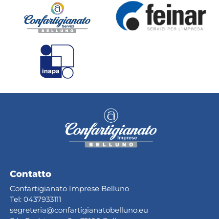
Contatto
Confartigianato Imprese Belluno
Tel:
0437933111
segreteria@confartig
ianatobelluno.eu