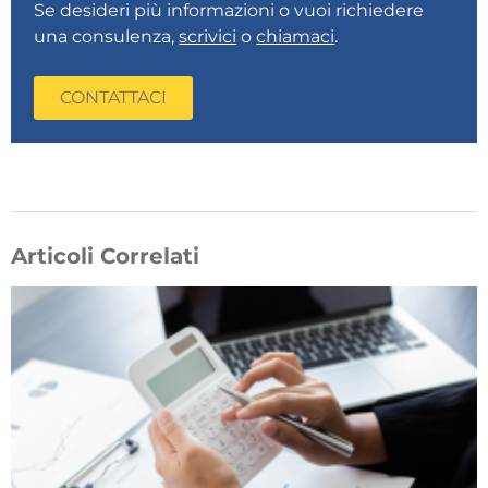
Se desideri più informazioni o vuoi richiedere
una consulenza,
scrivici
o
chiamaci
.
CONTATTACI
Articoli Correlati