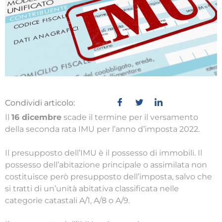
Condividi articolo:
Il
16 dicembre
scade il termine per il versamento
della seconda rata IMU per l’anno d’imposta 2022.
Il presupposto dell’IMU è il possesso di immobili. Il
possesso dell’abitazione principale o assimilata non
costituisce però presupposto dell’imposta, salvo che
si tratti di un’unità abitativa classificata nelle
categorie catastali A/1, A/8 o A/9.