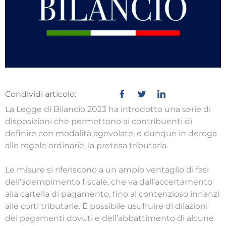
Condividi articolo:
La Legge di Bilancio 2023 ha introdotto una serie di
disposizioni che permettono ai contribuenti di
definire con modalità agevolate, e dunque in deroga
alle regole ordinarie, la pretesa tributaria.
Le misure si riferiscono a un ampio ventaglio di fasi
dell’adempimento fiscale, che va dall’accertamento
alla cartella di pagamento, fino al contenzioso innanzi
alle corti tributarie. È possibile usufruire di dilazioni
dei pagamenti dovuti e dell’abbattimento di alcune