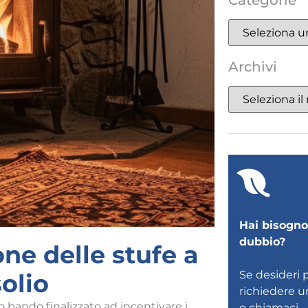
Categorie
Archivi
Hai bisogno 
dubbio?
ne delle stufe a
Se desideri 
olio
richiedere 
o bando finalizzato ad incentivare i
o
chiamaci
.