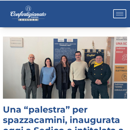
Una “palestra” per
spazzacamini, inaugurata