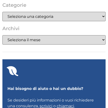
Categorie
Archivi
Hai bisogno di aiuto o hai un dubbio?
Se desideri più informazioni o vuoi richiedere
una consulenza,
scrivici
o
chiamaci
.