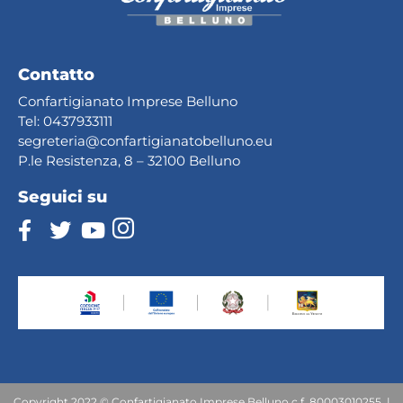
Contatto
Confartigianato Imprese Belluno
Tel:
0437933111
segreteria@confartig
ianatobelluno.eu
P.le Resistenza, 8 – 32100 Belluno
Seguici su
Copyright 2022 © Confartigianato Imprese Belluno c.f. 80003010255 |