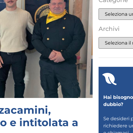
Categorie
Archivi
Hai bisogno 
dubbio?
zacamini,
Se desideri 
 e intitolata a
richiedere 
o
chiamaci
.