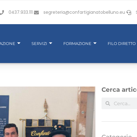
0437.933.111
segreteria@confartigianatobelluno.eu
IAZIONE
SERVIZI
FORMAZIONE
FILO DIRETTO
Cerca artic