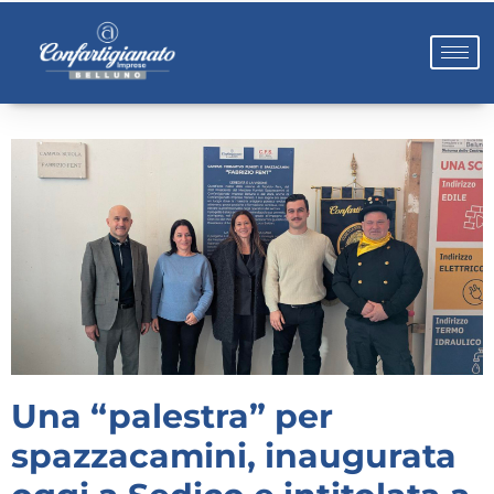
Una “palestra” per
spazzacamini, inaugurata