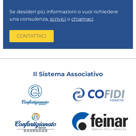
Se desideri più informazioni o vuoi richiedere
una consulenza,
scrivici
o
chiamaci
.
CONTATTACI
Il Sistema Associativo