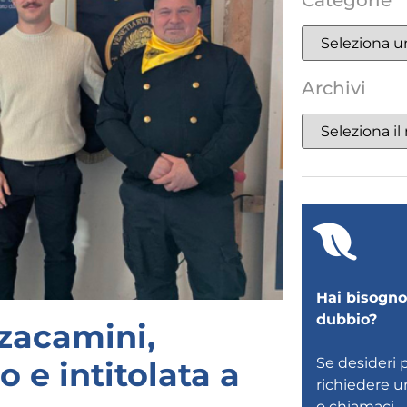
Categorie
Archivi
Hai bisogno 
dubbio?
zacamini,
Se desideri 
 e intitolata a
richiedere 
o
chiamaci
.