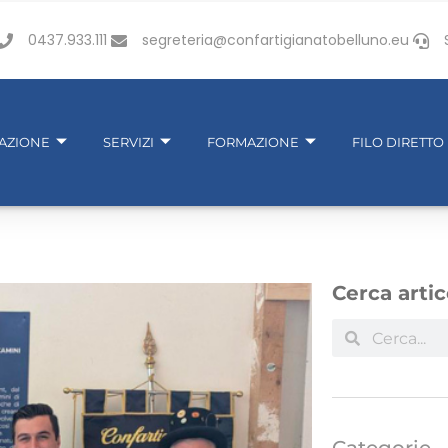
0437.933.111
segreteria@confartigianatobelluno.eu
IAZIONE
SERVIZI
FORMAZIONE
FILO DIRETTO
Cerca artic