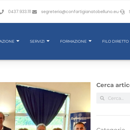
0437.933.111
segreteria@confartigianatobelluno.eu
IAZIONE
SERVIZI
FORMAZIONE
FILO DIRETTO
Cerca artic