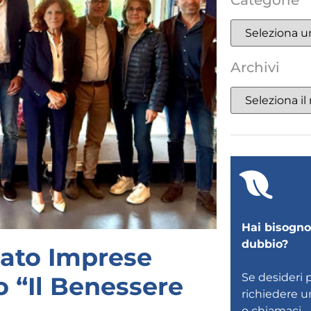
Categorie
Archivi
Hai bisogno 
dubbio?
nato Imprese
Se desideri 
o “Il Benessere
richiedere 
o
chiamaci
.