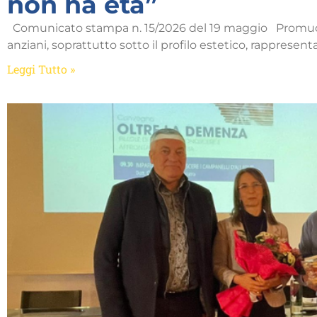
non ha età”
Comunicato stampa n. 15/2026 del 19 maggio Promuove
anziani, soprattutto sotto il profilo estetico, rappres
Leggi Tutto »