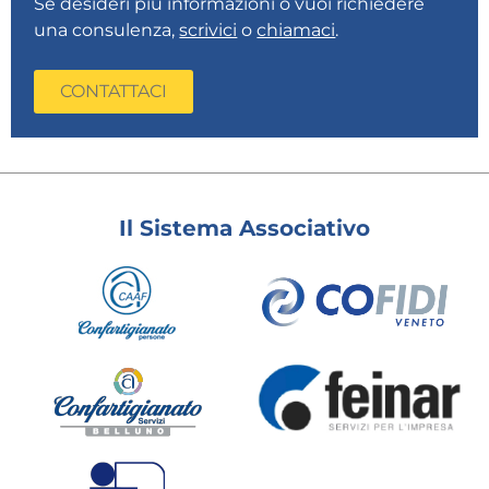
Se desideri più informazioni o vuoi richiedere
una consulenza,
scrivici
o
chiamaci
.
CONTATTACI
Il Sistema Associativo