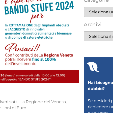
Categorie
Archivi
Hai bisogno 
dubbio?
Se desideri 
lveri sottili la Regione del Veneto,
richiedere 
ilioni di Euro
o
chiamaci
.