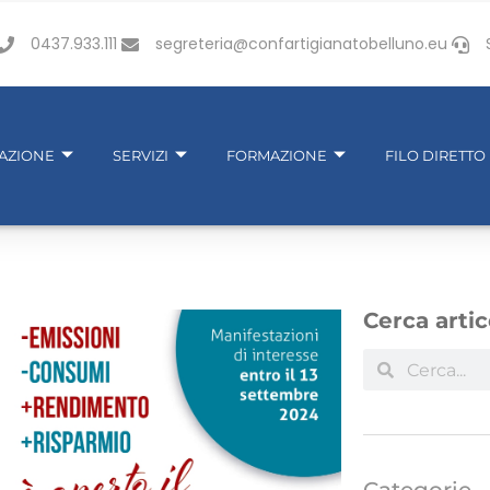
0437.933.111
segreteria@confartigianatobelluno.eu
IAZIONE
SERVIZI
FORMAZIONE
FILO DIRETTO
Cerca artic