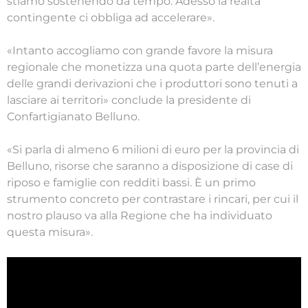
stiamo sostenendo da tempo. Adesso la realtà
contingente ci obbliga ad accelerare».
«Intanto accogliamo con grande favore la misura
regionale che monetizza una quota parte dell’energia
delle grandi derivazioni che i produttori sono tenuti a
lasciare ai territori» conclude la presidente di
Confartigianato Belluno.
«Si parla di almeno 6 milioni di euro per la provincia di
Belluno, risorse che saranno a disposizione di case di
riposo e famiglie con redditi bassi. È un primo
strumento concreto per contrastare i rincari, per cui il
nostro plauso va alla Regione che ha individuato
questa misura».