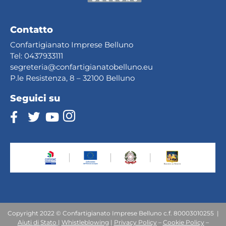
Contatto
Confartigianato Imprese Belluno
Tel:
0437933111
segreteria@confartig
ianatobelluno.eu
P.le Resistenza, 8 – 32100 Belluno
Seguici su
Copyright 2022 © Confartigianato Imprese Belluno c.f. 80003010255 |
Aiuti
di
Stato
|
Whistleblowing
|
Privacy Policy
–
Cookie Policy
–