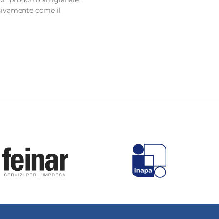
di “prodotto artigianale”,
sivamente come il