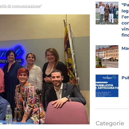
“Pa
stili di comunicazione”
leg
l’e
con
vin
fin
Mad
Pub
Categorie