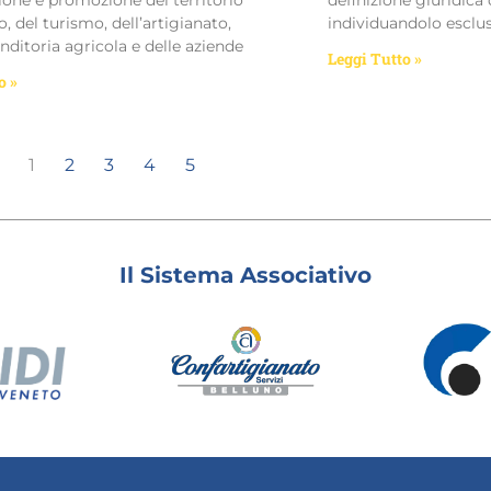
ione e promozione del territorio
definizione giuridica 
, del turismo, dell’artigianato,
individuandolo esclu
nditoria agricola e delle aziende
Leggi Tutto »
o »
1
2
3
4
5
Il Sistema Associativo