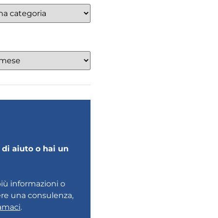
di aiuto o hai un
più informazioni o
ere una consulenza,
amaci
.