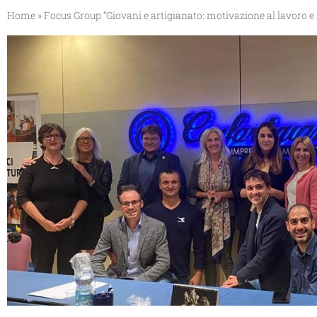
Home
»
Focus Group “Giovani e artigianato: motivazione al lavoro e 