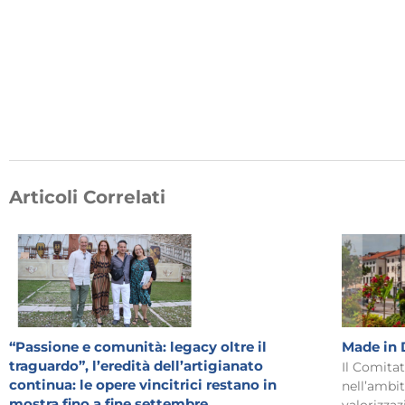
Articoli Correlati
“Passione e comunità: legacy oltre il
Made in 
traguardo”, l’eredità dell’artigianato
Il Comita
continua: le opere vincitrici restano in
nell’ambit
mostra fino a fine settembre