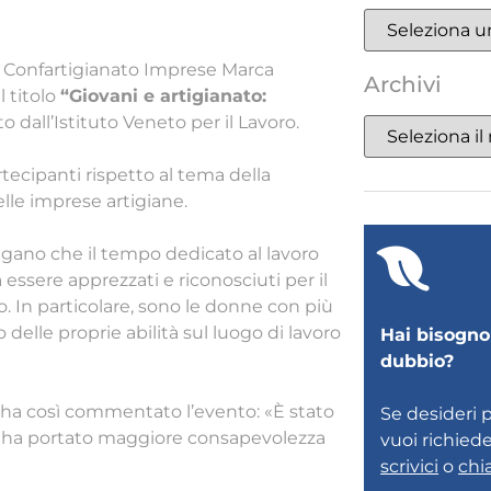
di Confartigianato Imprese Marca
Archivi
l titolo
“Giovani e artigianato:
ito dall’Istituto Veneto per il Lavoro.
rtecipanti rispetto al tema della
elle imprese artigiane.
ngano che il tempo dedicato al lavoro
essere apprezzati e riconosciuti per il
to. In particolare, sono le donne con più
delle proprie abilità sul luogo di lavoro
Hai bisogno 
dubbio?
 ha così commentato l’evento: «È stato
Se desideri 
e ha portato maggiore consapevolezza
vuoi richied
scrivici
o
chi