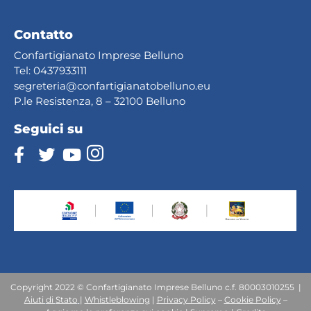
Contatto
Confartigianato Imprese Belluno
Tel:
0437933111
segreteria@confartig
ianatobelluno.eu
P.le Resistenza, 8 – 32100 Belluno
Seguici su
Copyright 2022 © Confartigianato Imprese Belluno c.f. 80003010255 |
Aiuti
di
Stato
|
Whistleblowing
|
Privacy Policy
–
Cookie Policy
–