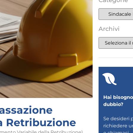
Categorie
Archivi
Hai bisogno 
dubbio?
tassazione
Se desideri 
a Retribuzione
richiedere 
lemento Variabile della Retribuzione).
o
chiamaci
.