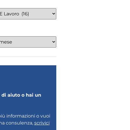
di aiuto o hai un
più informazioni o vuoi
una consulenza,
scrivici