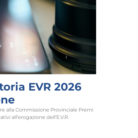
toria EVR 2026
one
are alla Commissione Provinciale Premi
ativi all’erogazione dell’E.V.R.