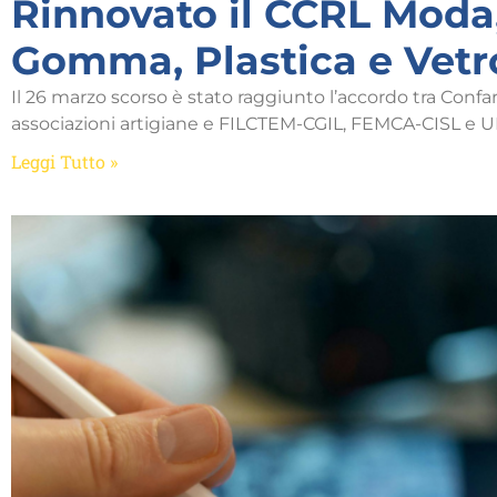
Rinnovato il CCRL Moda
Gomma, Plastica e Vetr
Il 26 marzo scorso è stato raggiunto l’accordo tra Confa
associazioni artigiane e FILCTEM-CGIL, FEMCA-CISL e U
Leggi Tutto »