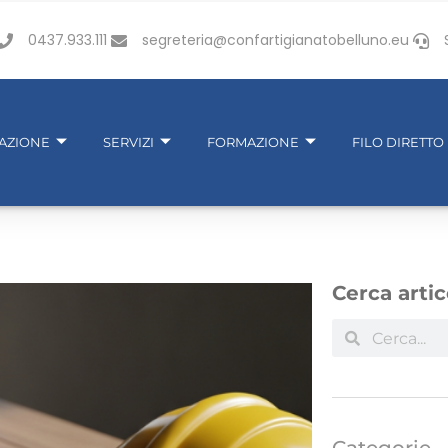
0437.933.111
segreteria@confartigianatobelluno.eu
IAZIONE
SERVIZI
FORMAZIONE
FILO DIRETTO
Cerca artic