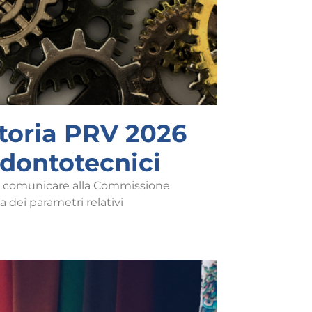
toria PRV 2026
dontotecnici
 per comunicare alla Commissione
a dei parametri relativi