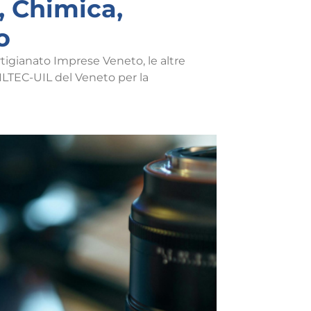
, Chimica,
o
rtigianato Imprese Veneto, le altre
ILTEC-UIL del Veneto per la