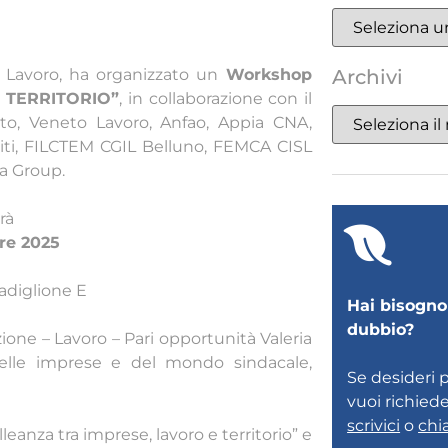
o Lavoro, ha organizzato un
Workshop
Archivi
 TERRITORIO”
, in collaborazione con il
neto, Veneto Lavoro, Anfao, Appia CNA,
miti, FILCTEM CGIL Belluno, FEMCA CISL
ca Group.
rà
re 2025
Padiglione E
Hai bisogno 
dubbio?
zione – Lavoro – Pari opportunità Valeria
elle imprese e del mondo sindacale,
Se desideri 
vuoi richied
scrivici
o
chi
anza tra imprese, lavoro e territorio” e