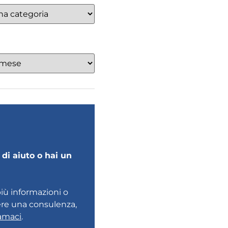
di aiuto o hai un
più informazioni o
ere una consulenza,
amaci
.