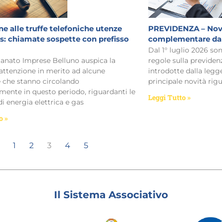
e alle truffe telefoniche utenze
PREVIDENZA – Novi
as: chiamate sospette con prefisso
complementare dal 
Dal 1° luglio 2026 so
ianato Imprese Belluno auspica la
regole sulla previd
ttenzione in merito ad alcune
introdotte dalla legg
e che stanno circolando
principale novità rig
emente in questo periodo, riguardanti le
Leggi Tutto »
di energia elettrica e gas
o »
1
2
3
4
5
Il Sistema Associativo