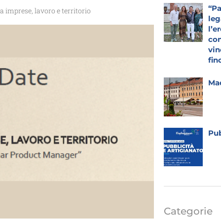
“Pa
imprese, lavoro e territorio
leg
l’e
con
vin
fin
Mad
Pub
Categorie