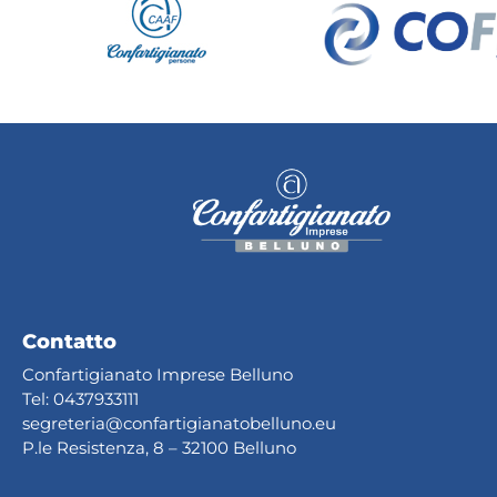
Contatto
Confartigianato Imprese Belluno
Tel:
0437933111
segreteria@confartig
ianatobelluno.eu
P.le Resistenza, 8 – 32100 Belluno