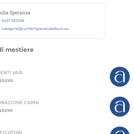
ulia Speranza
0437 933206
categorie@confartigianatobelluno.eu
di mestiere
ENTI VARI
innovo
ORAZIONE CARNI
innovo
FICATORI