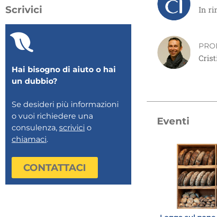
Scrivici
In r
PRO
Cris
Hai bisogno di aiuto o hai
un dubbio?
Se desideri più informazioni
o vuoi richiedere una
Eventi
consulenza,
scrivici
o
chiamaci
.
CONTATTACI