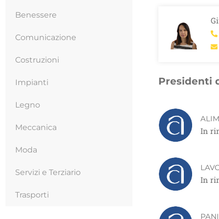
Benessere
Gi
Comunicazione
Costruzioni
Presidenti 
Impianti
Legno
ALIM
Meccanica
In r
Moda
LAV
Servizi e Terziario
In r
Trasporti
PANI