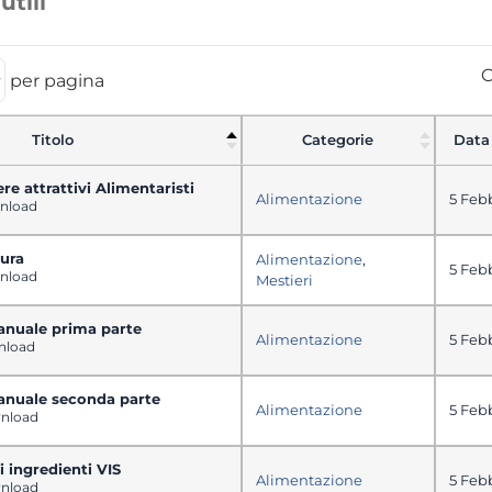
tili
C
per pagina
Titolo
Categorie
Data
e attrattivi Alimentaristi
Alimentazione
5 Feb
nload
tura
Alimentazione
,
5 Feb
nload
Mestieri
nuale prima parte
Alimentazione
5 Feb
nload
nuale seconda parte
Alimentazione
5 Feb
nload
i ingredienti VIS
Alimentazione
5 Feb
nload