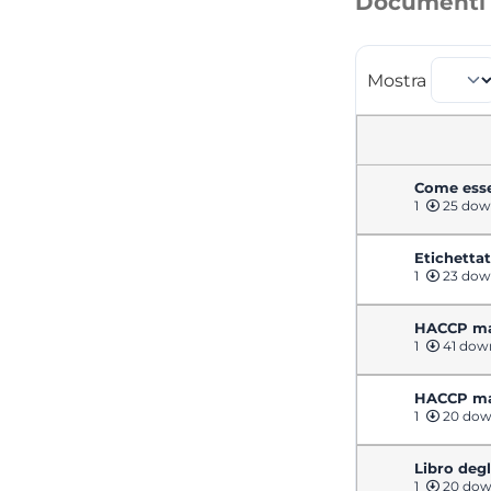
Documenti u
Mostra
Come esser
1
25 dow
Etichetta
1
23 dow
HACCP ma
1
41 dow
HACCP ma
1
20 dow
Libro degl
1
20 dow