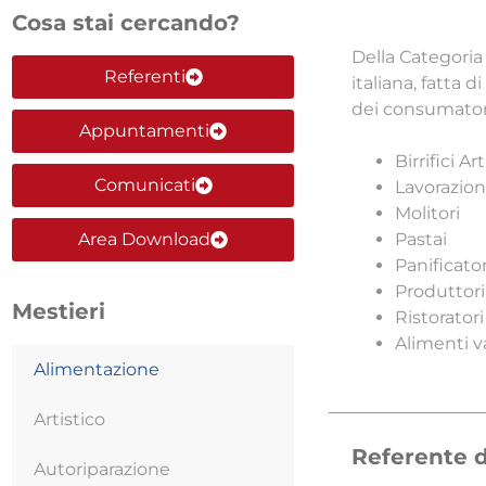
Cosa stai cercando?
Della Categoria
Referenti
italiana, fatta d
dei consumatori
Appuntamenti
Birrifici Ar
Comunicati
Lavorazion
Molitori
Area Download
Pastai
Panificator
Produttori 
Mestieri
Ristoratori
Alimenti va
Alimentazione
Artistico
Referente d
Autoriparazione